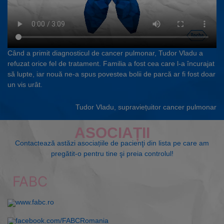
Când a primit diagnosticul de cancer pulmonar, Tudor Vladu a
refuzat orice fel de tratament. Familia a fost cea care l-a încurajat
să lupte, iar nouă ne-a spus povestea bolii de parcă ar fi fost doar
un vis urât.
Tudor Vladu, supraviețuitor cancer pulmonar
ASOCIAȚII
Contactează astăzi asociațiile de pacienţi din lista pe care am
pregătit-o pentru tine şi preia controlul!
FABC
www.fabc.ro
facebook.com/FABCRomania