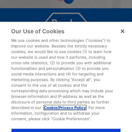
Our Use of Cookies
We use cookies and other technologies (“cookies”) to
Roche este unul din pionerii globali ai industriei farmaceutice și de
improve our website. Besides the strictly necessary
diagnostic, ce inovează continuu cu scopul de a îmbunătăți viața
cookies, we would like to use cookies (1) to learn how
oamenilor. Sinergia dintre diviziile de Farmaceutice şi Diagnostic
our website is used and how it performs, including
au transformat Roche în lider global al medicinii personalizate, o
cross-site statistics, (2) to provide you with additional
strategie care își propune să ofere tratamentul potrivit pentru
functionalities and personalisation (3) to provide you
.
pacientul potrivit, în cele mai bune condiții posibile.
social media interactions and (4) for targeting and
marketing purposes. By clicking “Accept all”, you
consent to the use of all cookies and the
corresponding data processing which may include your
browser-information and IP-address as well as the
disclosure of personal data to third parties as further
described in our
Cookie/Privacy Policy
. For more
information, configuration and to withdraw your
consent, please click “Cookie Preferences”.